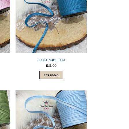
לWishlist
סרט פספול טורקיז
₪
5.00
הוספה לסל
הוסף
לWishlist