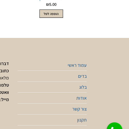
₪
5.00
הוספה לסל
דברו 
עמוד ראשי
כתובת
בדים
מלאכ
טלפון
בלוג
וואטס
אודות
מייל:
צור קשר
תקנון