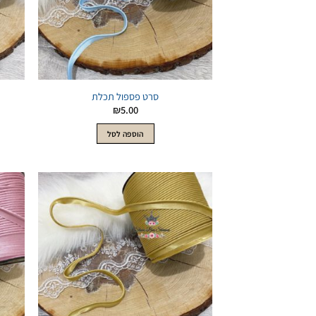
סרט פספול תכלת
₪
5.00
הוספה לסל
הוסף
לWishlist