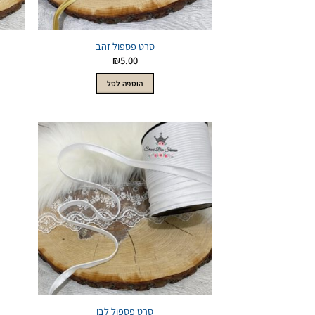
סרט פספול זהב
₪
5.00
הוספה לסל
הוסף
לWishlist
סרט פספול לבן