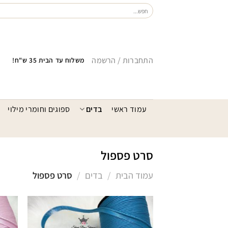
Ski
חיפוש
עבור:
t
conten
התחברות / הרשמה
משלוח עד הבית 35 ש"ח!
עמוד ראשי
בדים
ספוגים וחומרי מילוי
סרט פספול
עמוד הבית
/
בדים
/
סרט פספול
הוסף