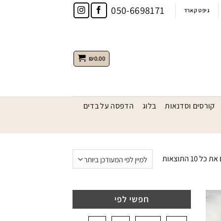
050-6698171
גיפט קארד
₪
0.00
קורסים וסדנאות
בלוג
הדפסה על בדים
ממוין
 ⁦10⁩ התוצאות
לפי
הפריט
העדכני
חפשי לפי
ביותר
הוסף