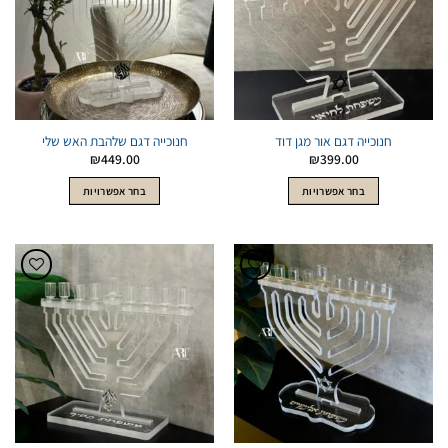
חנוכייה דגם אור מגן דוד
חנוכייה דגם שלהבת האש שלי
₪
449.00
₪
399.00
למוצר
למוצר
בחר אפשרויות
בחר אפשרויות
זה
זה
יש
יש
מספר
מספר
סוגים.
סוגים.
ניתן
ניתן
הוסף
הוסף
לבחור
לבחור
לWishlist
לWishlist
את
את
האפשרויות
האפשרויות
בעמוד
בעמוד
המוצר
המוצר