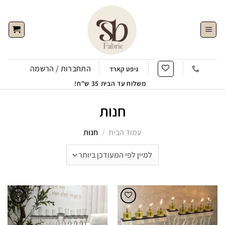
Ski
t
conten
התחברות / הרשמה
גיפט קארד
משלוח עד הבית 35 ש"ח!
חנות
עמוד הבית
/
חנות
הוסף
הוסף
לWishlist
לWishlist