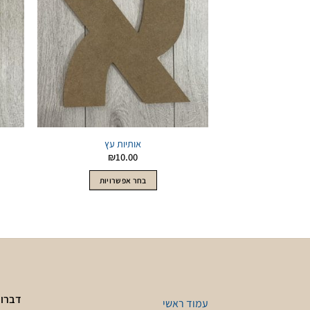
לWishlist
אותיות עץ
₪
10.00
למוצר
בחר אפשרויות
זה
יש
מספר
סוגים.
ניתן
לבחור
את
האפשרויות
דברו 
עמוד ראשי