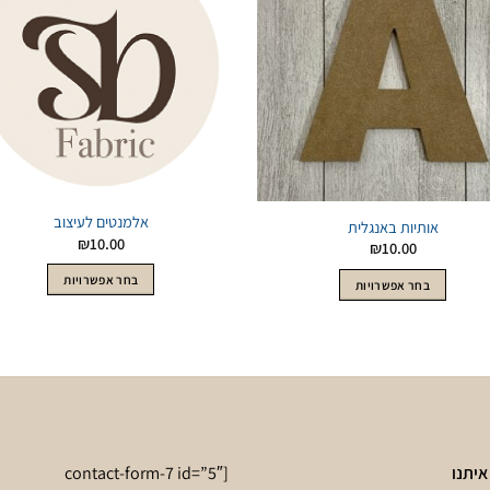
לWishlist
לWishlist
אלמנטים לעיצוב
אותיות באנגלית
₪
10.00
₪
10.00
למוצר
למוצר
בחר אפשרויות
בחר אפשרויות
זה
זה
יש
יש
מספר
מספר
סוגים.
סוגים.
ניתן
ניתן
לבחור
לבחור
את
את
האפשרוי
האפשרויות
איתנו
[contact-form-7 id=”5″
בעמוד