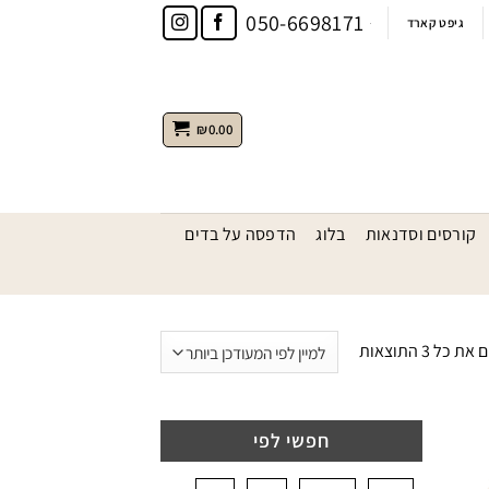
050-6698171
גיפט קארד
₪
0.00
קורסים וסדנאות
בלוג
הדפסה על בדים
ממוין
 כל ⁦3⁩ התוצאות
לפי
הפריט
העדכני
חפשי לפי
ביותר
הוסף