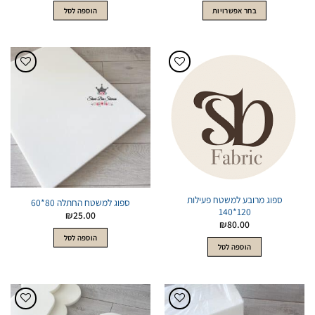
בחר אפשרויות
הוספה לסל
זה
עד
יש
מספר
סוגים.
ניתן
הוסף
הוסף
לבחור
לWishlist
לWishlist
את
האפשרויות
בעמוד
המוצר
ספוג מרובע למשטח פעילות
ספוג למשטח החתלה 80*60
120*140
₪
25.00
₪
80.00
הוספה לסל
הוספה לסל