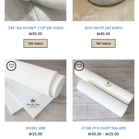
נחשוש מוכן למיטת תינוק
משטח אקרילן רך לשמיכות עובי 240
₪
50.00
₪
40.00
הוספה לסל
הוספה לסל
הוסף
הוסף
לWishlist
לWishlist
ספוג עגול להכנת כרית סוכריה
ספוג 1סנטים
טווח
₪
25.00
₪
30.00
–
₪
25.00
מחירים:
למוצר