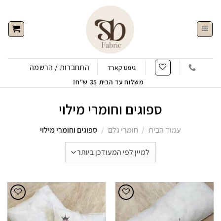
Ski
t
conten
התחברות / הרשמה
גיפט קארד
משלוח עד הבית 35 ש"ח!
ספוגים וחומרי מילוי
עמוד הבית
/
חומרי גלם
/
ספוגים וחומרי מילוי
הוסף
הוסף
לWishlist
לWishlist