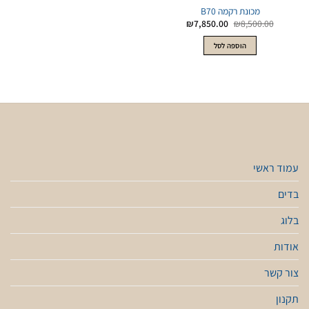
מכונת רקמה B70
המחיר
המחיר
₪
7,850.00
₪
8,500.00
המקורי
הנוכחי
היה:
הוא:
הוספה לסל
₪7,850.00.
₪8,500.00.
עמוד ראשי
בדים
בלוג
אודות
צור קשר
תקנון