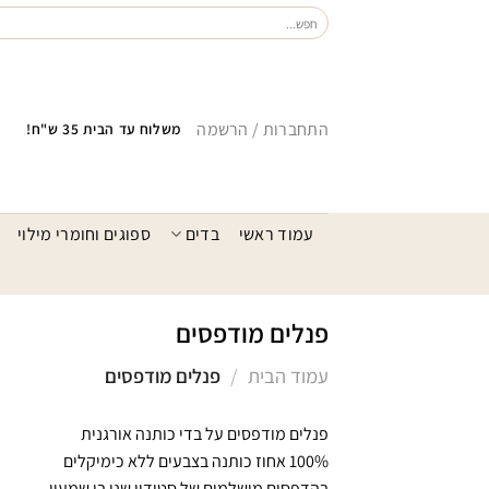
Ski
חיפוש
עבור:
t
conten
התחברות / הרשמה
משלוח עד הבית 35 ש"ח!
עמוד ראשי
בדים
ספוגים וחומרי מילוי
פנלים מודפסים
עמוד הבית
/
פנלים מודפסים
פנלים מודפסים על בדי כותנה אורגנית
100% אחוז כותנה בצבעים ללא כימיקלים
בהדפסים מושלמים של סטודיו שני בן שמעון.