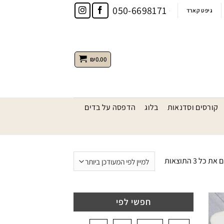
050-6698171
גיפט קארד
₪
0.00
קורסים וסדנאות
בלוג
הדפסה על בדים
ממוין
 כל ⁦3⁩ התוצאות
לפי
הפריט
העדכני
חפשי לפי
ביותר
הוסף