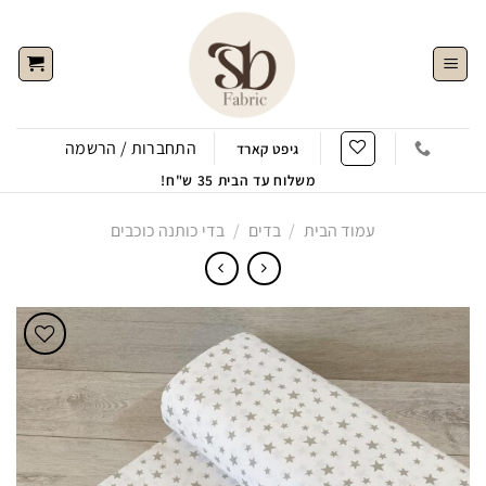
Ski
t
conten
התחברות / הרשמה
גיפט קארד
משלוח עד הבית 35 ש"ח!
עמוד הבית
/
בדים
/
בדי כותנה כוכבים
הוסף
לWishlist