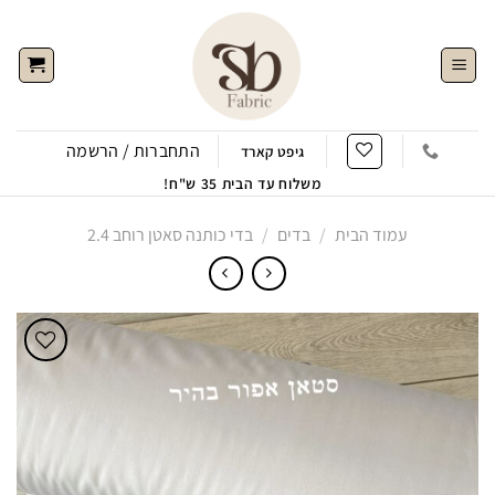
Ski
t
conten
התחברות / הרשמה
גיפט קארד
משלוח עד הבית 35 ש"ח!
עמוד הבית
/
בדים
/
בדי כותנה סאטן רוחב 2.4
הוסף
לWishlist