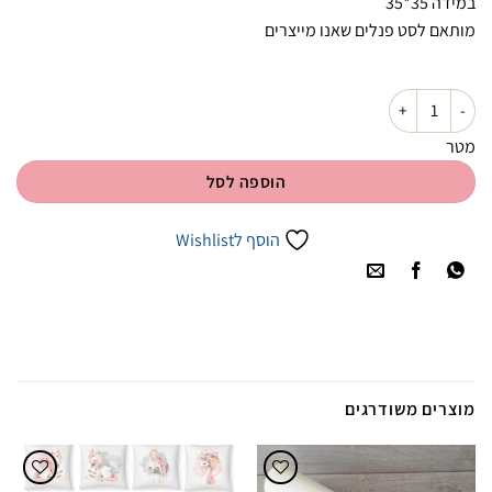
במידה 35*35
מותאם לסט פנלים שאנו מייצרים
כמות של כרית מילוי 35*35
מטר
הוספה לסל
הוסף לWishlist
מוצרים משודרגים