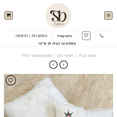
Ski
t
conten
התחברות / הרשמה
גיפט קארד
משלוח עד הבית 35 ש"ח!
עמוד הבית
/
חומרי גלם
/
ספוגים וחומרי מילוי
הוסף
לWishlist