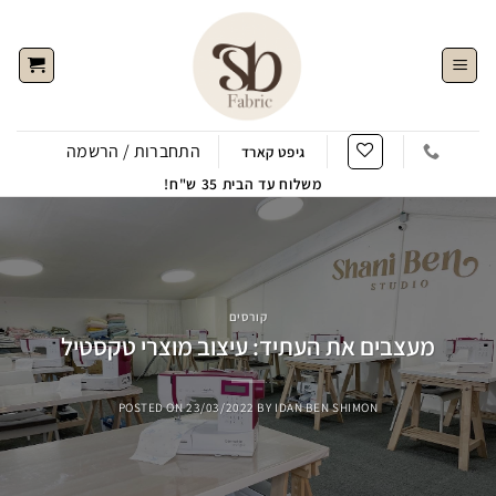
Ski
t
conten
התחברות / הרשמה
גיפט קארד
משלוח עד הבית 35 ש"ח!
קורסים
מעצבים את העתיד: עיצוב מוצרי טקסטיל
POSTED ON
23/03/2022
BY
IDAN BEN SHIMON